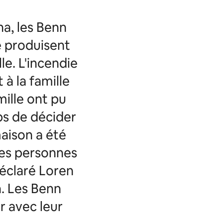
a, les Benn
e produisent
le. L'incendie
à la famille
ille ont pu
s de décider
maison a été
des personnes
déclaré Loren
n. Les Benn
r avec leur