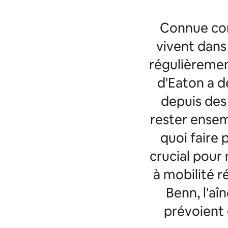
Connue com
vivent dans
régulièrement
d'Eaton a d
depuis des
rester ense
quoi faire 
crucial pour
à mobilité r
Benn, l'aî
prévoient 