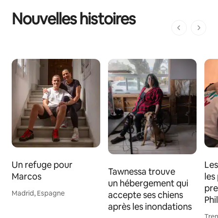
Nouvelles histoires
1 sur 1 page
Un refuge pour
Les
Tawnessa trouve
Marcos
les
un hébergement qui
pre
Madrid, Espagne
accepte ses chiens
Phi
après les inondations
Tre