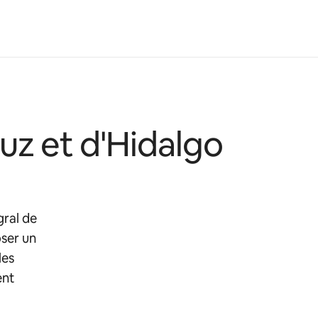
uz et d'Hidalgo
gral de
oser un
les
ent