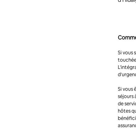
Commen
Si vous 
touchées
L'intégr
d'urgen
Si vous 
séjours 
de servi
hôtes qu
bénéfici
assuranc