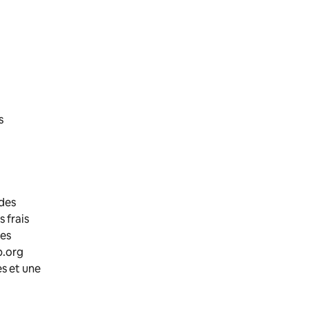
s
des
 frais
Les
b.org
s et une