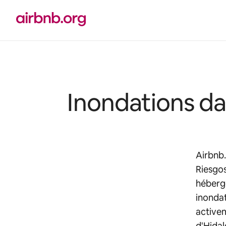
Aller
directement
au
contenu
Inondations da
Airbnb.
Riesgos
héberg
inondat
activem
d'Hidal